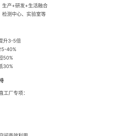
：生产+研发+生活融合
：检测中心、实验室等
提升3-5倍
5-40%
短50%
低30%
持
直工厂专项：
空间高效利用