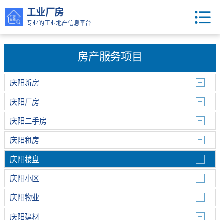
工业厂房
专业的工业地产信息平台
房产服务项目
庆阳新房
庆阳厂房
庆阳二手房
庆阳租房
庆阳楼盘
庆阳小区
庆阳物业
庆阳建材