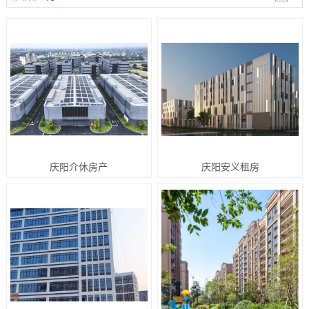
庆阳介休房产
庆阳安义租房