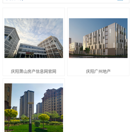
庆阳萧山房产信息网官网
庆阳广州地产